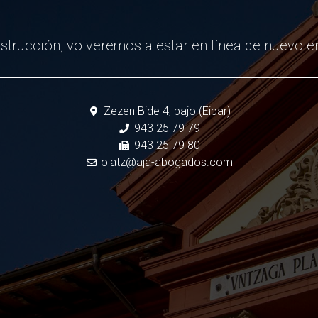
strucción, volveremos a estar en línea de nuevo en
Zezen Bide 4, bajo (Eibar)
943 25 79 79
943 25 79 80
olatz@aja-abogados.com