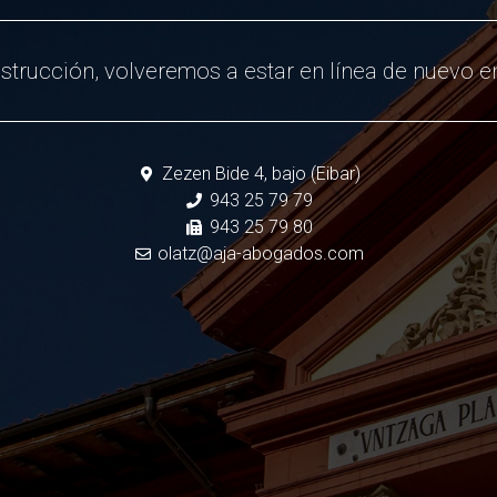
strucción, volveremos a estar en línea de nuevo en
Zezen Bide 4, bajo (Eibar)
943 25 79 79
943 25 79 80
olatz@aja-abogados.com